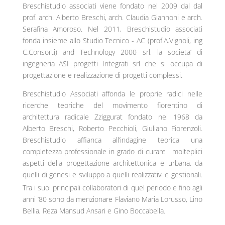
Breschistudio associati viene fondato nel 2009 dal dal
prof. arch. Alberto Breschi, arch. Claudia Giannoni e arch.
Serafina Amoroso. Nel 2011, Breschistudio associati
fonda insieme allo Studio Tecnico - AC (prof.A.Vignoli, ing
C.Consorti) and Technology 2000 srl, la societa’ di
ingegneria ASI progetti Integrati srl che si occupa di
progettazione e realizzazione di progetti complessi.
Breschistudio Associati affonda le proprie radici nelle
ricerche teoriche del movimento fiorentino di
architettura radicale Zziggurat fondato nel 1968 da
Alberto Breschi, Roberto Pecchioli, Giuliano Fiorenzoli.
Breschistudio affianca all’indagine teorica una
completezza professionale in grado di curare i molteplici
aspetti della progettazione architettonica e urbana, da
quelli di genesi e sviluppo a quelli realizzativi e gestionali.
Tra i suoi principali collaboratori di quel periodo e fino agli
anni ’80 sono da menzionare Flaviano Maria Lorusso, Lino
Bellia, Reza Mansud Ansari e Gino Boccabella.