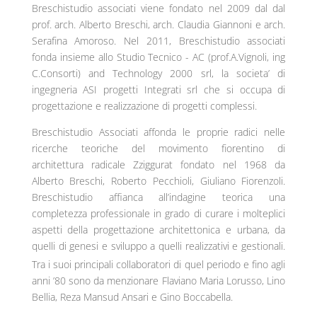
Breschistudio associati viene fondato nel 2009 dal dal
prof. arch. Alberto Breschi, arch. Claudia Giannoni e arch.
Serafina Amoroso. Nel 2011, Breschistudio associati
fonda insieme allo Studio Tecnico - AC (prof.A.Vignoli, ing
C.Consorti) and Technology 2000 srl, la societa’ di
ingegneria ASI progetti Integrati srl che si occupa di
progettazione e realizzazione di progetti complessi.
Breschistudio Associati affonda le proprie radici nelle
ricerche teoriche del movimento fiorentino di
architettura radicale Zziggurat fondato nel 1968 da
Alberto Breschi, Roberto Pecchioli, Giuliano Fiorenzoli.
Breschistudio affianca all’indagine teorica una
completezza professionale in grado di curare i molteplici
aspetti della progettazione architettonica e urbana, da
quelli di genesi e sviluppo a quelli realizzativi e gestionali.
Tra i suoi principali collaboratori di quel periodo e fino agli
anni ’80 sono da menzionare Flaviano Maria Lorusso, Lino
Bellia, Reza Mansud Ansari e Gino Boccabella.